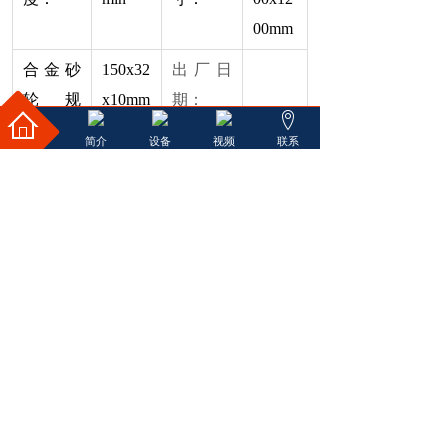
00mm
合金砂
150x32
出厂日
轮规
x10mm
期：
格：
简介
设备
视频
联系
设备视频：
上一个：
MJ-700A 自动磨刀机
下一个：
NC-688 数控磨齿机