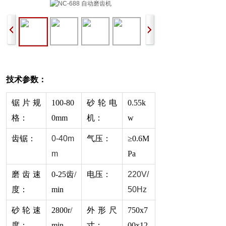
技术参数：
锯片规
100-80
砂轮电
0.55k
格：
0mm
机：
w
齿锯：
0-40m
气压：
≥0.6M
m
Pa
磨齿速
0-25齿/
电压：
220V/
度：
min
50Hz
砂轮速
2800r/
外形尺
750x7
度：
min
寸：
00x12